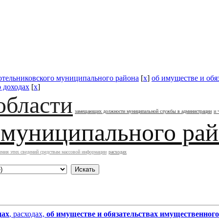
отельниковского муниципального района
[
x
]
об имуществе и обя
 доходах
[
x
]
области
замещающих должности муниципальной службы в администрации
и 
 муниципального ра
ения этих сведений средствам массовой информации
расходах
дах
, расходах,
об имуществе и обязательствах имущественного