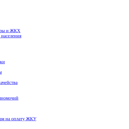
туры и ЖКХ
 населения
ики
м
ачейства
лномочий
нам на оплату ЖКУ