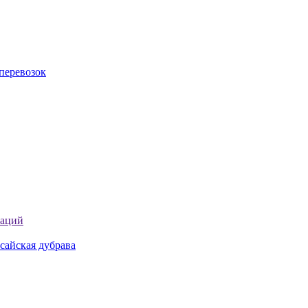
перевозок
таций
сайская дубрава