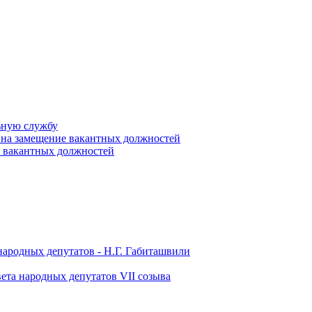
ьную службу
 на замещение вакантных должностей
е вакантных должностей
народных депутатов - Н.Г. Габиташвили
ета народных депутатов VII созыва