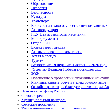
Образование
Экология
Безопасность
Культура
Транспорт
Конкурс на право осуществления регулярных 
Антикоррупция
ГКУ Центр занятости населения
Мои документы
Отдел ЗАГС
Бюджет для граждан
Антимонопольный комплаенс
Земля в аренду
Туризм
Всероссийская перепись населения 2020 года
75-летию Великой Победы посвящается...
ЗОЖ
Извещение о проведении публичных консуль
Муниципальные услуги в электронном виде
Онлайн трансляция благоустройства парка Ак
Пенсионный фонд России
Фотогалерея
Муниципальный контроль
Сельские поселения
Котельниковское городское поселение