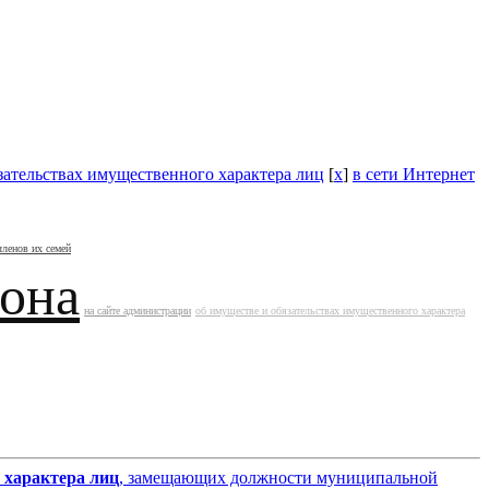
зательствах имущественного характера лиц
[
x
]
в сети Интернет
членов их семей
йона
на сайте администрации
об имуществе и обязательствах имущественного характера
 характера лиц
, замещающих должности муниципальной