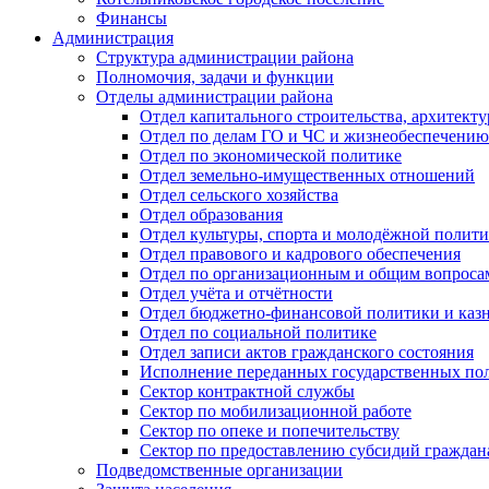
Финансы
Администрация
Структура администрации района
Полномочия, задачи и функции
Отделы администрации района
Отдел капитального строительства, архитек
Отдел по делам ГО и ЧС и жизнеобеспечению
Отдел по экономической политике
Отдел земельно-имущественных отношений
Отдел сельского хозяйства
Отдел образования
Отдел культуры, спорта и молодёжной полит
Отдел правового и кадрового обеспечения
Отдел по организационным и общим вопроса
Отдел учёта и отчётности
Отдел бюджетно-финансовой политики и казн
Отдел по социальной политике
Отдел записи актов гражданского состояния
Исполнение переданных государственных по
Сектор контрактной службы
Сектор по мобилизационной работе
Сектор по опеке и попечительству
Сектор по предоставлению субсидий гражда
Подведомственные организации