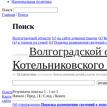
Национальная политика
Поиск
Главная
/
Поиск
Поиск
Волгоградской области
[
x
]
на сайте администрации
[
x
]
К
[
x
]
и членов их семей
[
x
]
Порядка размещения сведений о
Волгоградской 
в сети Интернет
Котельниковского
Об утверждении
лиц
опубликования
Порядка размещения сведений о доходах
предоставл
Результаты поиска 1 - 1 из 1
Поиск
Начало | Пред. |
1
| След. | Конец
Карта
сайта
Об утверждении
Порядка размещения сведений о дохо