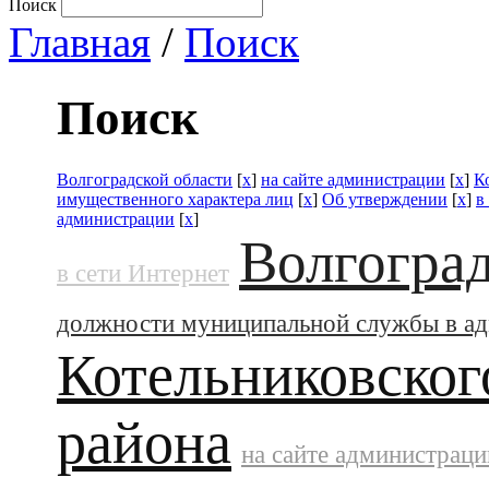
Поиск
Главная
/
Поиск
Поиск
Волгоградской области
[
x
]
на сайте администрации
[
x
]
К
имущественного характера лиц
[
x
]
Об утверждении
[
x
]
в
администрации
[
x
]
Волгоград
в сети Интернет
должности муниципальной службы в а
Котельниковског
района
на сайте администраци