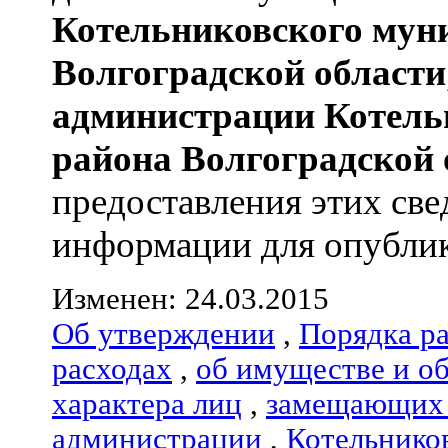
Котельниковского мун
Волгоградской области
администрации
Котель
района
Волгоградской 
предоставления этих све
информации для опублик
Изменен: 24.03.2015
Об утверждении
,
Порядка р
расходах
,
об имуществе и о
характера лиц
,
замещающих 
администрации
,
Котельнико