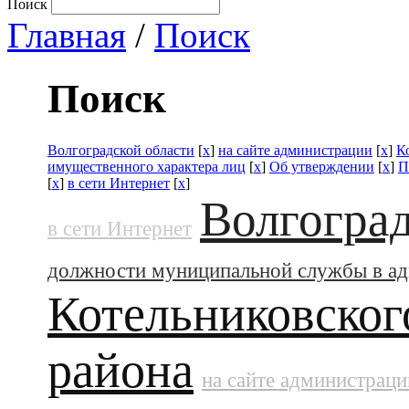
Поиск
Главная
/
Поиск
Поиск
Волгоградской области
[
x
]
на сайте администрации
[
x
]
К
имущественного характера лиц
[
x
]
Об утверждении
[
x
]
П
[
x
]
в сети Интернет
[
x
]
Волгоград
в сети Интернет
должности муниципальной службы в а
Котельниковског
района
на сайте администраци