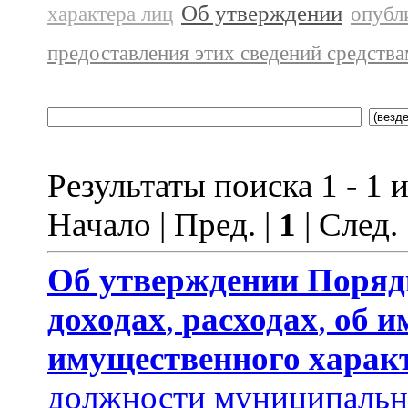
Об утверждении
характера лиц
опубл
предоставления этих сведений средств
Результаты поиска 1 - 1 и
Начало | Пред. |
1
| След.
Об утверждении
Поряд
доходах
,
расходах
,
об и
имущественного харак
должности муниципальн