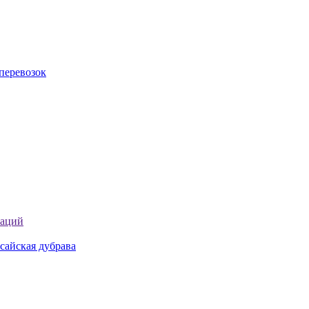
перевозок
таций
сайская дубрава