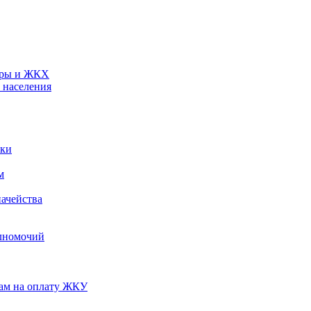
туры и ЖКХ
 населения
ики
м
ачейства
лномочий
нам на оплату ЖКУ