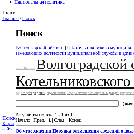
Национальная политика
Поиск
Главная
/
Поиск
Поиск
Волгоградской области
[
x
]
Котельниковского муниципал
замещающих должности муниципальной службы в адми
Волгоградской 
в сети Интернет
Котельниковского
Об утверждении
лиц
опубликования
Порядка размещения сведений о доходах
предоставл
Результаты поиска 1 - 1 из 1
Поиск
Начало | Пред. |
1
| След. | Конец
Карта
сайта
Об утверждении
Порядка размещения сведений о дохо