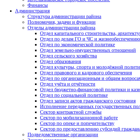
Финансы
Администрация
Структура администрации района
Полномочия, задачи и функции
Отделы администрации района
Отдел капитального строительства, архитек
Отдел по делам ГО и ЧС и жизнеобеспечению
Отдел по экономической политике
Отдел земельно-имущественных отношений
Отдел сельского хозяйства
Отдел образования
Отдел культуры, спорта и молодёжной полит
Отдел правового и кадрового обеспечения
Отдел по организационным и общим вопроса
Отдел учёта и отчётности
Отдел бюджетно-финансовой политики и казн
Отдел по социальной политике
Отдел записи актов гражданского состояния
Исполнение переданных государственных по
Сектор контрактной службы
Сектор по мобилизационной работе
Сектор по опеке и попечительству
Сектор по предоставлению субсидий гражда
Подведомственные организации