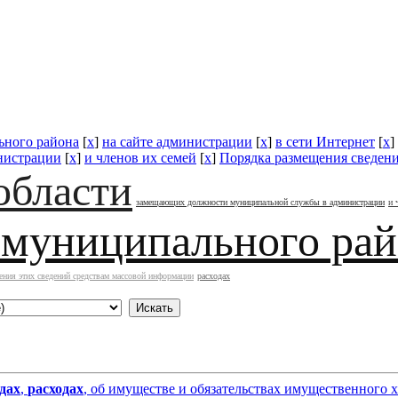
ьного района
[
x
]
на сайте администрации
[
x
]
в сети Интернет
[
x
]
нистрации
[
x
]
и членов их семей
[
x
]
Порядка размещения сведени
области
замещающих должности муниципальной службы в администрации
и 
 муниципального ра
ения этих сведений средствам массовой информации
расходах
дах
,
расходах
, об имуществе и обязательствах имущественного 