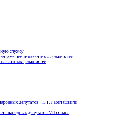
ьную службу
 на замещение вакантных должностей
е вакантных должностей
народных депутатов - Н.Г. Габиташвили
ета народных депутатов VII созыва