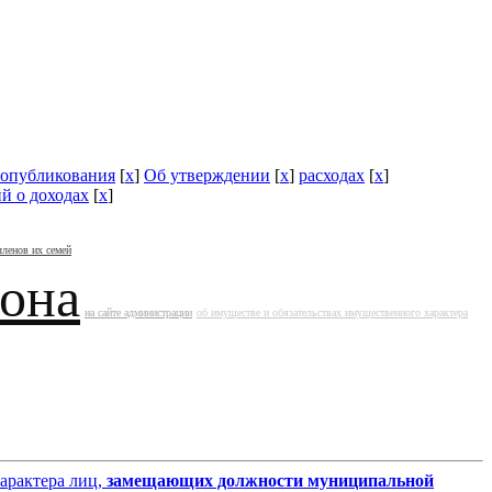
опубликования
[
x
]
Об утверждении
[
x
]
расходах
[
x
]
й о доходах
[
x
]
членов их семей
йона
на сайте администрации
об имуществе и обязательствах имущественного характера
характера лиц,
замещающих должности муниципальной