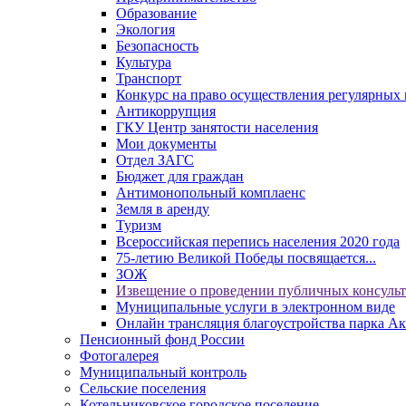
Образование
Экология
Безопасность
Культура
Транспорт
Конкурс на право осуществления регулярных 
Антикоррупция
ГКУ Центр занятости населения
Мои документы
Отдел ЗАГС
Бюджет для граждан
Антимонопольный комплаенс
Земля в аренду
Туризм
Всероссийская перепись населения 2020 года
75-летию Великой Победы посвящается...
ЗОЖ
Извещение о проведении публичных консуль
Муниципальные услуги в электронном виде
Онлайн трансляция благоустройства парка Ак
Пенсионный фонд России
Фотогалерея
Муниципальный контроль
Сельские поселения
Котельниковское городское поселение