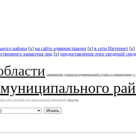
ьного района
[
x
]
на сайте администрации
[
x
]
в сети Интернет
[
x
]
ественного характера лиц
[
x
]
предоставления этих сведений сре
области
замещающих должности муниципальной службы в администрации
и 
 муниципального ра
ения этих сведений средствам массовой информации
расходах