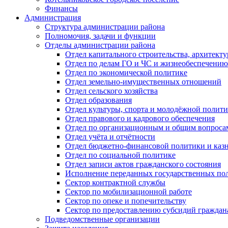
Финансы
Администрация
Структура администрации района
Полномочия, задачи и функции
Отделы администрации района
Отдел капитального строительства, архитек
Отдел по делам ГО и ЧС и жизнеобеспечению
Отдел по экономической политике
Отдел земельно-имущественных отношений
Отдел сельского хозяйства
Отдел образования
Отдел культуры, спорта и молодёжной полит
Отдел правового и кадрового обеспечения
Отдел по организационным и общим вопроса
Отдел учёта и отчётности
Отдел бюджетно-финансовой политики и казн
Отдел по социальной политике
Отдел записи актов гражданского состояния
Исполнение переданных государственных по
Сектор контрактной службы
Сектор по мобилизационной работе
Сектор по опеке и попечительству
Сектор по предоставлению субсидий гражда
Подведомственные организации