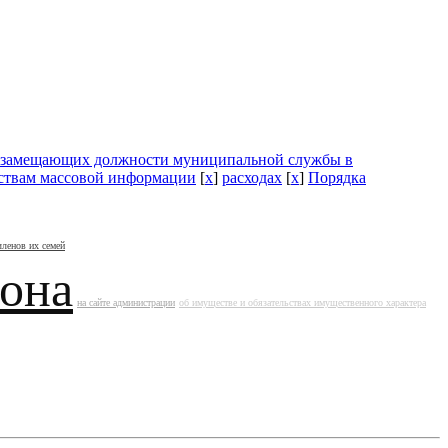
замещающих должности муниципальной службы в
дствам массовой информации
[
x
]
расходах
[
x
]
Порядка
членов их семей
йона
на сайте администрации
об имуществе и обязательствах имущественного характера