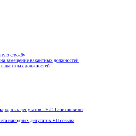
ьную службу
 на замещение вакантных должностей
е вакантных должностей
народных депутатов - Н.Г. Габиташвили
ета народных депутатов VII созыва