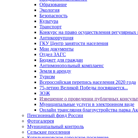
Образование
Экология
Безопасность
Культура
Транспорт
Конкурс на право осуществления регулярных 
Антикоррупция
ГКУ Центр занятости населения
Мои документы
Отдел ЗАГС
Бюджет для граждан
Антимонопольный комплаенс
Земля в аренду
Туризм
Всероссийская перепись населения 2020 года
75-летию Великой Победы посвящается...
ЗОЖ
Извещение о проведении публичных консуль
Муниципальные услуги в электронном виде
Онлайн трансляция благоустройства парка Ак
Пенсионный фонд России
Фотогалерея
Муниципальный контроль
Сельские поселения
Котельниковское городское поселение