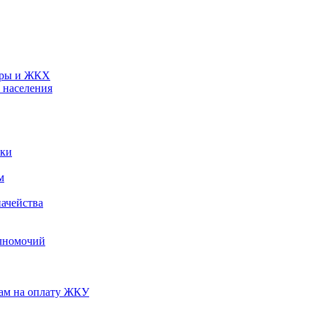
туры и ЖКХ
 населения
ики
м
ачейства
лномочий
нам на оплату ЖКУ