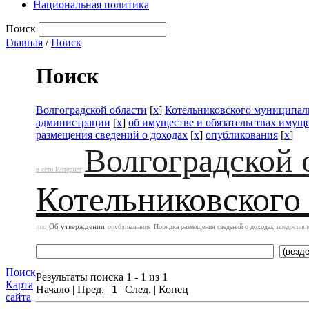
Национальная политика
Поиск
Главная
/
Поиск
Поиск
Волгоградской области
[
x
]
Котельниковского муниципал
администрации
[
x
]
об имуществе и обязательствах имущ
размещения сведений о доходах
[
x
]
опубликования
[
x
]
Волгоградской 
в сети Интернет
Котельниковского
Об утверждении
лиц
опубликования
Порядка размещения сведений о доходах
предоставл
Поиск
Результаты поиска 1 - 1 из 1
Карта
Начало | Пред. |
1
| След. | Конец
сайта