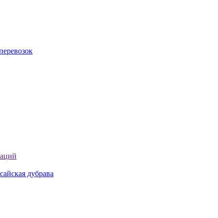
перевозок
таций
сайская дубрава