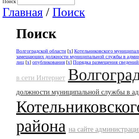
Поиск
Главная
/
Поиск
Поиск
Волгоградской области
[
x
]
Котельниковского муниципал
замещающих должности муниципальной службы в адми
лиц
[
x
]
опубликования
[
x
]
Порядка размещения сведений
Волгоград
в сети Интернет
должности муниципальной службы в а
Котельниковског
района
на сайте администраци