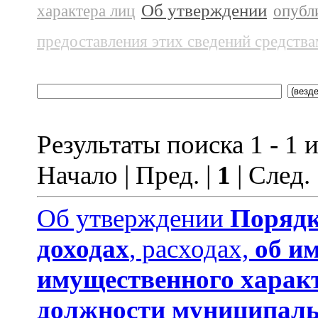
Об утверждении
характера лиц
опубл
предоставления этих сведений средств
Результаты поиска 1 - 1 и
Начало | Пред. |
1
| След.
Об утверждении
Порядк
доходах
, расходах,
об и
имущественного харак
должности муниципаль