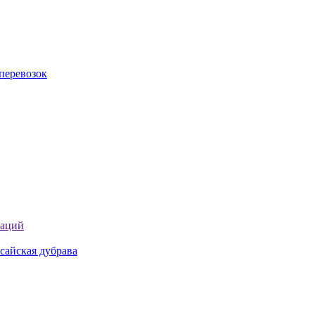
перевозок
таций
сайская дубрава