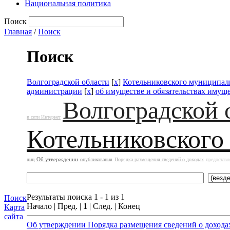
Национальная политика
Поиск
Главная
/
Поиск
Поиск
Волгоградской области
[
x
]
Котельниковского муниципал
администрации
[
x
]
об имуществе и обязательствах имущ
Волгоградской 
в сети Интернет
Котельниковского
Об утверждении
лиц
опубликования
Порядка размещения сведений о доходах
предоставл
Результаты поиска 1 - 1 из 1
Поиск
Начало | Пред. |
1
| След. | Конец
Карта
сайта
Об утверждении Порядка размещения сведений о доходах