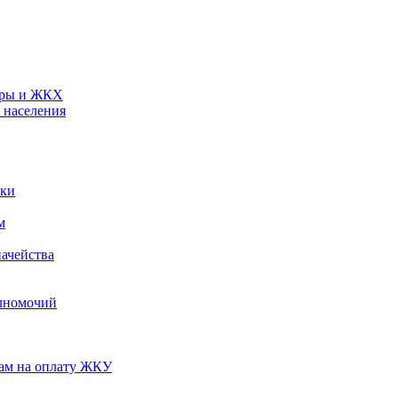
туры и ЖКХ
 населения
ики
м
ачейства
лномочий
нам на оплату ЖКУ