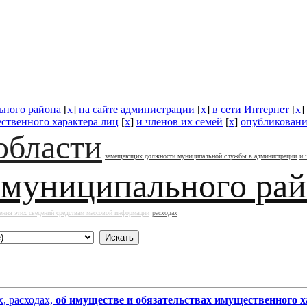
ьного района
[
x
]
на сайте администрации
[
x
]
в сети Интернет
[
x
]
ественного характера лиц
[
x
]
и членов их семей
[
x
]
опубликовани
области
замещающих должности муниципальной службы в администрации
и 
 муниципального ра
ения этих сведений средствам массовой информации
расходах
, расходах,
об имуществе и обязательствах имущественного х