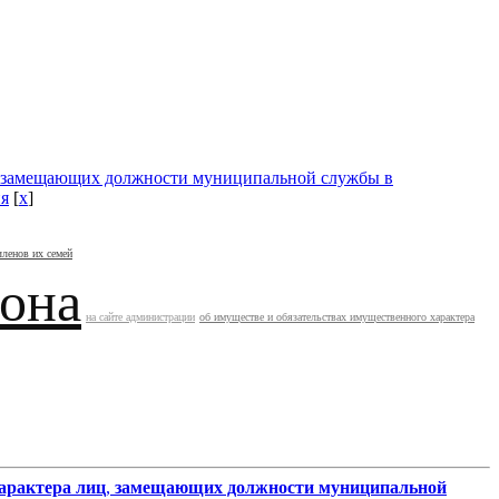
замещающих должности муниципальной службы в
я
[
x
]
членов их семей
йона
на сайте администрации
об имуществе и обязательствах имущественного характера
арактера лиц
,
замещающих должности муниципальной