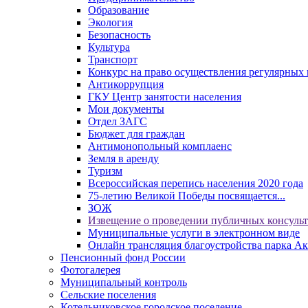
Образование
Экология
Безопасность
Культура
Транспорт
Конкурс на право осуществления регулярных 
Антикоррупция
ГКУ Центр занятости населения
Мои документы
Отдел ЗАГС
Бюджет для граждан
Антимонопольный комплаенс
Земля в аренду
Туризм
Всероссийская перепись населения 2020 года
75-летию Великой Победы посвящается...
ЗОЖ
Извещение о проведении публичных консуль
Муниципальные услуги в электронном виде
Онлайн трансляция благоустройства парка Ак
Пенсионный фонд России
Фотогалерея
Муниципальный контроль
Сельские поселения
Котельниковское городское поселение