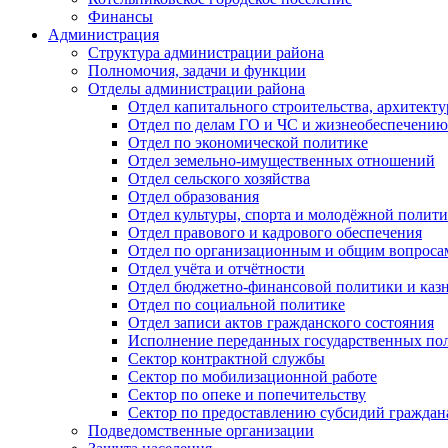
Финансы
Администрация
Структура администрации района
Полномочия, задачи и функции
Отделы администрации района
Отдел капитального строительства, архитек
Отдел по делам ГО и ЧС и жизнеобеспечению
Отдел по экономической политике
Отдел земельно-имущественных отношений
Отдел сельского хозяйства
Отдел образования
Отдел культуры, спорта и молодёжной полит
Отдел правового и кадрового обеспечения
Отдел по организационным и общим вопроса
Отдел учёта и отчётности
Отдел бюджетно-финансовой политики и казн
Отдел по социальной политике
Отдел записи актов гражданского состояния
Исполнение переданных государственных по
Сектор контрактной службы
Сектор по мобилизационной работе
Сектор по опеке и попечительству
Сектор по предоставлению субсидий гражда
Подведомственные организации