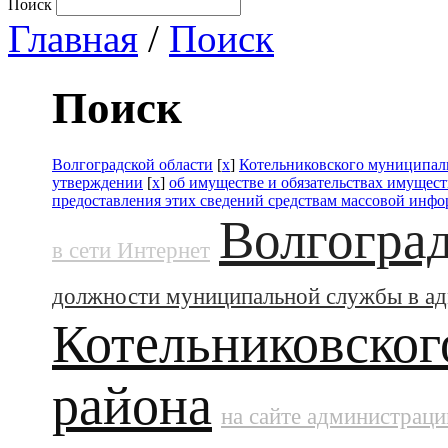
Поиск
Главная
/
Поиск
Поиск
Волгоградской области
[
x
]
Котельниковского муниципал
утверждении
[
x
]
об имуществе и обязательствах имущест
предоставления этих сведений средствам массовой инф
Волгоград
в сети Интернет
должности муниципальной службы в а
Котельниковског
района
на сайте администраци