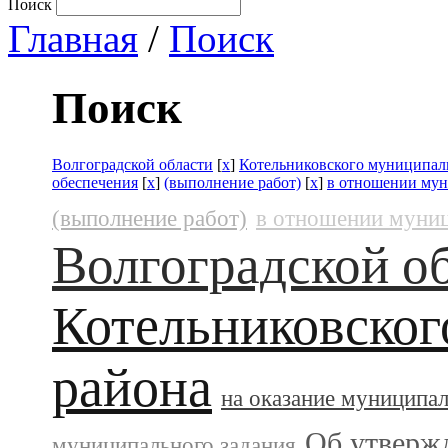
Поиск
Главная
/
Поиск
Поиск
Волгоградской области
[
x
]
Котельниковского муниципал
обеспечения
[
x
]
(выполнение работ)
[
x
]
в отношении му
(выполнение работ)
в отношении муни
Волгоградской о
Котельниковског
района
на оказание муниципа
Об утверж
муниципального задания