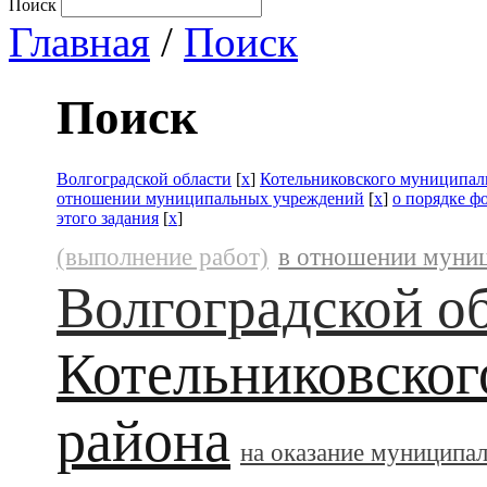
Поиск
Главная
/
Поиск
Поиск
Волгоградской области
[
x
]
Котельниковского муниципал
отношении муниципальных учреждений
[
x
]
о порядке ф
этого задания
[
x
]
(выполнение работ)
в отношении муни
Волгоградской о
Котельниковског
района
на оказание муниципа