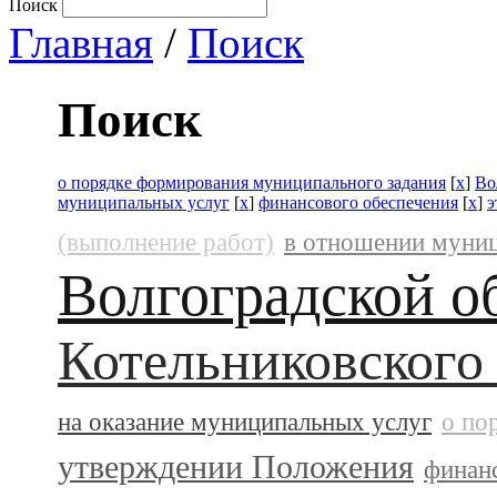
Поиск
Главная
/
Поиск
Поиск
о порядке формирования муниципального задания
[
x
]
Во
муниципальных услуг
[
x
]
финансового обеспечения
[
x
]
э
(выполнение работ)
в отношении муни
Волгоградской о
Котельниковского
на оказание муниципальных услуг
о по
утверждении Положения
финан