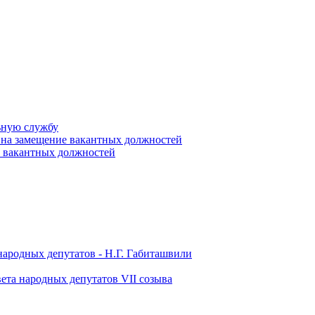
ьную службу
 на замещение вакантных должностей
е вакантных должностей
народных депутатов - Н.Г. Габиташвили
ета народных депутатов VII созыва