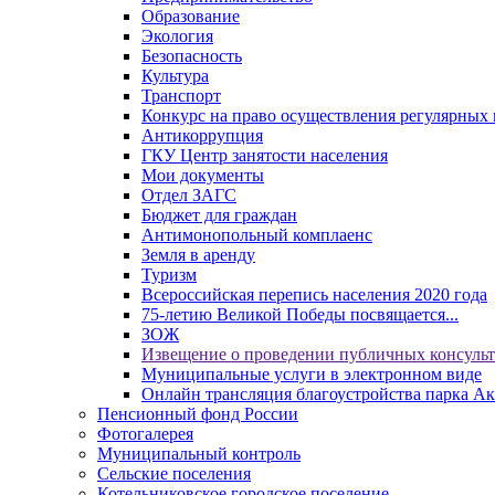
Образование
Экология
Безопасность
Культура
Транспорт
Конкурс на право осуществления регулярных 
Антикоррупция
ГКУ Центр занятости населения
Мои документы
Отдел ЗАГС
Бюджет для граждан
Антимонопольный комплаенс
Земля в аренду
Туризм
Всероссийская перепись населения 2020 года
75-летию Великой Победы посвящается...
ЗОЖ
Извещение о проведении публичных консуль
Муниципальные услуги в электронном виде
Онлайн трансляция благоустройства парка Ак
Пенсионный фонд России
Фотогалерея
Муниципальный контроль
Сельские поселения
Котельниковское городское поселение