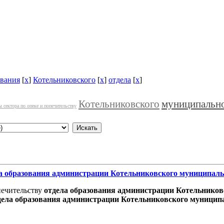
ования
[
x
]
Котельниковского
[
x
]
отдела
[
x
]
Котельниковского
муниципальн
 сектора по опеке и попечительству
а
образования
администрации
Котельниковского
муниципаль
печительству
отдела
образования
администрации
Котельников
дела
образования
администрации
Котельниковского
муницип