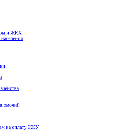
туры и ЖКХ
 населения
ики
м
ачейства
лномочий
нам на оплату ЖКУ