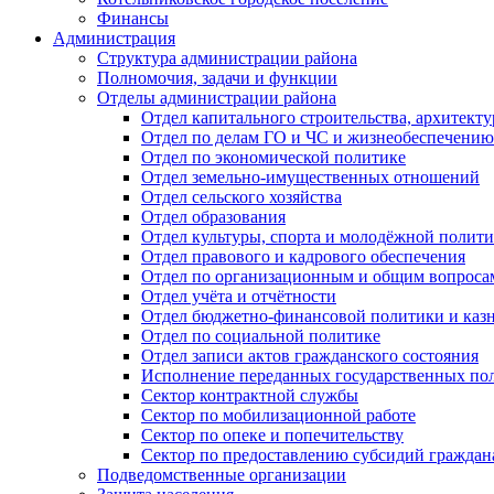
Финансы
Администрация
Структура администрации района
Полномочия, задачи и функции
Отделы администрации района
Отдел капитального строительства, архитек
Отдел по делам ГО и ЧС и жизнеобеспечению
Отдел по экономической политике
Отдел земельно-имущественных отношений
Отдел сельского хозяйства
Отдел образования
Отдел культуры, спорта и молодёжной полит
Отдел правового и кадрового обеспечения
Отдел по организационным и общим вопроса
Отдел учёта и отчётности
Отдел бюджетно-финансовой политики и казн
Отдел по социальной политике
Отдел записи актов гражданского состояния
Исполнение переданных государственных по
Сектор контрактной службы
Сектор по мобилизационной работе
Сектор по опеке и попечительству
Сектор по предоставлению субсидий гражда
Подведомственные организации