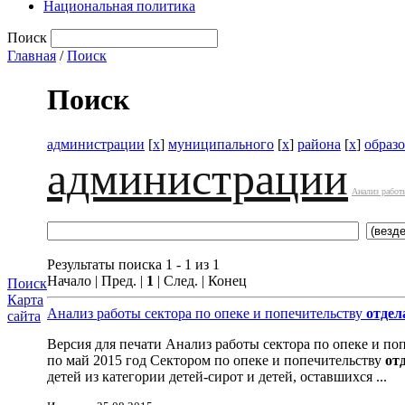
Национальная политика
Поиск
Главная
/
Поиск
Поиск
администрации
[
x
]
муниципального
[
x
]
района
[
x
]
образ
администрации
Анализ работы
Результаты поиска 1 - 1 из 1
Начало | Пред. |
1
| След. | Конец
Поиск
Карта
Анализ работы сектора по опеке и попечительству
отдел
сайта
Версия для печати Анализ работы сектора по опеке и по
по май 2015 год Сектором по опеке и попечительству
от
детей из категории детей-сирот и детей, оставшихся ...