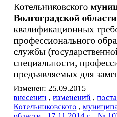
Котельниковского
муниц
Волгоградской
области
квалификационных треб
профессионального обра
службы (государственно
специальности, професс
предъявляемых для замещ
Изменен: 25.09.2015
внесении
,
изменений
,
пост
Котельниковского
,
муниципа
области
,
17.11.2014 г.
,
№ 10