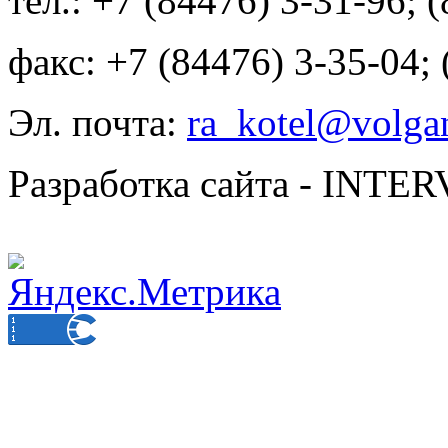
тел.: +7 (84476) 3-31-96; 
факс: +7 (84476) 3-35-04;
Эл. почта:
ra_kotel@volgan
Разработка сайта - INT