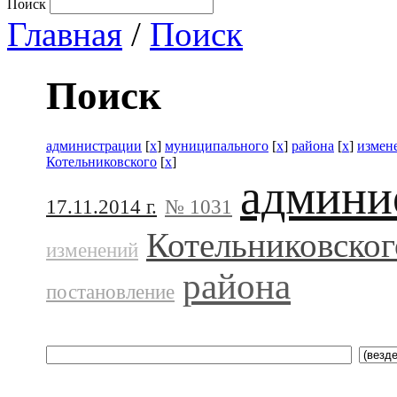
Поиск
Главная
/
Поиск
Поиск
администрации
[
x
]
муниципального
[
x
]
района
[
x
]
измен
Котельниковского
[
x
]
админи
17.11.2014 г.
№ 1031
Котельниковског
изменений
района
постановление