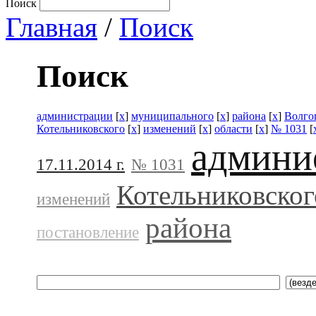
Поиск
Главная
/
Поиск
Поиск
администрации
[
x
]
муниципального
[
x
]
района
[
x
]
Волго
Котельниковского
[
x
]
изменений
[
x
]
области
[
x
]
№ 1031
[
админи
17.11.2014 г.
№ 1031
Котельниковског
изменений
района
постановление