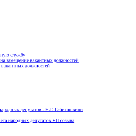
ьную службу
 на замещение вакантных должностей
е вакантных должностей
народных депутатов - Н.Г. Габиташвили
ета народных депутатов VII созыва