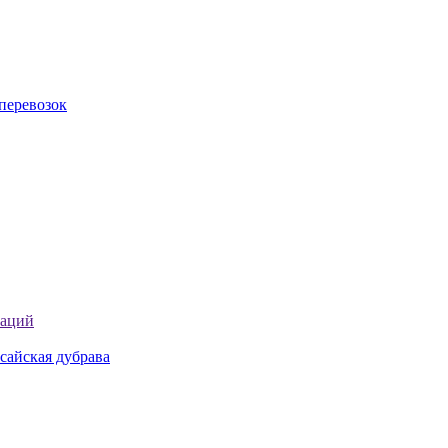
перевозок
таций
сайская дубрава