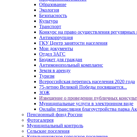
Образование
Экология
Безопасность
Культура
Транспорт
Конкурс на право осуществления регулярных 
Антикоррупция
ГКУ Центр занятости населения
Мои документы
Отдел ЗАГС
Бюджет для граждан
Антимонопольный комплаенс
Земля в аренду
Туризм
Всероссийская перепись населения 2020 года
75-летию Великой Победы посвящается...
ЗОЖ
Извещение о проведении публичных консуль
Муниципальные услуги в электронном виде
Онлайн трансляция благоустройства парка Ак
Пенсионный фонд России
Фотогалерея
Муниципальный контроль
Сельские поселения
Котельниковское городское поселение