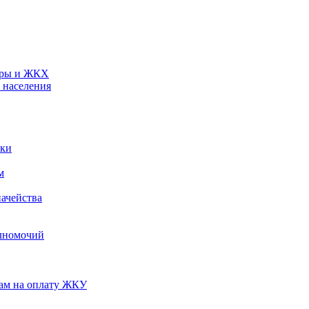
туры и ЖКХ
 населения
ики
м
ачейства
лномочий
нам на оплату ЖКУ