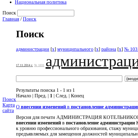
Национальная политика
Поиск
Главная
/
Поиск
Поиск
администрации
[
x
]
муниципального
[
x
]
района
[
x
]
№ 103
администрац
17.11.2014 г.
№ 1031
Результаты поиска 1 - 1 из 1
Начало | Пред. |
1
| След. | Конец
Поиск
Карта
О
внесении
изменений
в
постановление
администраци
сайта
Версия для печати АДМИНИСТРАЦИЯ КОТЕЛЬНИК
внесении
изменений
в
постановление
администрации
К
к уровню профессионального образования, стажу муниц
предъявляемых для замещения должностей муниципально