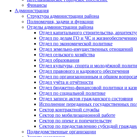
Финансы
Администрация
Структура администрации района
Полномочия, задачи и функции
Отделы администрации района
Отдел капитального строительства, архитек
Отдел по делам ГО и ЧС и жизнеобеспечению
Отдел по экономической политике
Отдел земельно-имущественных отношений
Отдел сельского хозяйства
Отдел образования
Отдел культуры, спорта и молодёжной полит
Отдел правового и кадрового обеспечения
Отдел по организационным и общим вопроса
Отдел учёта и отчётности
Отдел бюджетно-финансовой политики и казн
Отдел по социальной политике
Отдел записи актов гражданского состояния
Исполнение переданных государственных по
Сектор контрактной службы
Сектор по мобилизационной работе
Сектор по опеке и попечительству
Сектор по предоставлению субсидий гражда
Подведомственные организации