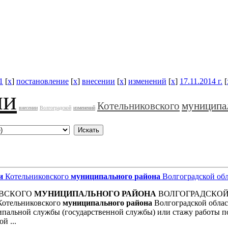
1
[
x
]
постановление
[
x
]
внесении
[
x
]
изменений
[
x
]
17.11.2014 г.
[
ии
Котельниковского
муниципа
внесении
Волгоградской
изменений
и
Котельниковского
муниципального
района
Волгоградской об
ОВСКОГО
МУНИЦИПАЛЬНОГО
РАЙОНА
ВОЛГОГРАДСКОЙ
отельниковского
муниципального
района
Волгоградской облас
ипальной службы (государственной службы) или стажу работы п
й ...