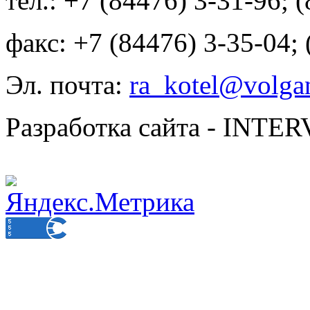
тел.: +7 (84476) 3-31-96; 
факс: +7 (84476) 3-35-04;
Эл. почта:
ra_kotel@volgan
Разработка сайта - INT