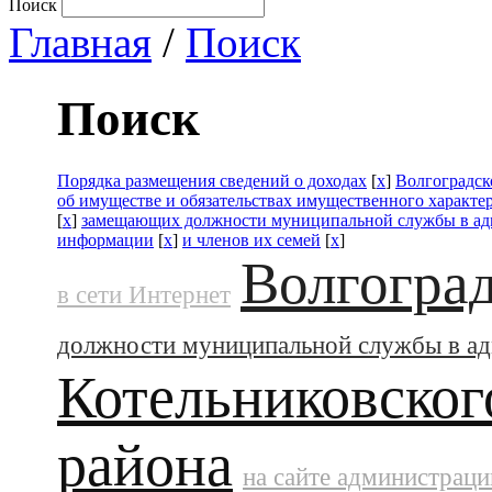
Поиск
Главная
/
Поиск
Поиск
Порядка размещения сведений о доходах
[
x
]
Волгоградск
об имуществе и обязательствах имущественного характе
[
x
]
замещающих должности муниципальной службы в а
информации
[
x
]
и членов их семей
[
x
]
Волгоград
в сети Интернет
должности муниципальной службы в а
Котельниковског
района
на сайте администраци