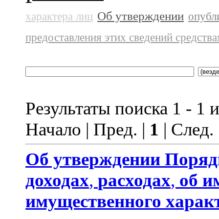
Об утверждении
характера лиц
опубл
предоставления этих сведений средств
Результаты поиска 1 - 1 и
Начало | Пред. |
1
| След.
Об утверждении
Поряд
доходах
,
расходах
,
об и
имущественного харак