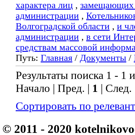
характера лиц
,
замещающих 
администрации
,
Котельнико
Волгоградской области
,
и чл
администрации
,
в сети Инте
средствам массовой информ
Путь:
Главная
/
Документы
/
Результаты поиска 1 - 1 и
Начало | Пред. |
1
| След.
Сортировать по релеван
© 2011 - 2020 kotelnikovo