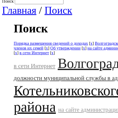
Поиск
Главная
/
Поиск
Поиск
Порядка размещения сведений о доходах
[
x
]
Волгоградск
членов их семей
[
x
]
Об утверждении
[
x
]
на сайте админи
[
x
]
в сети Интернет
[
x
]
Волгоград
в сети Интернет
должности муниципальной службы в а
Котельниковског
района
на сайте администраци