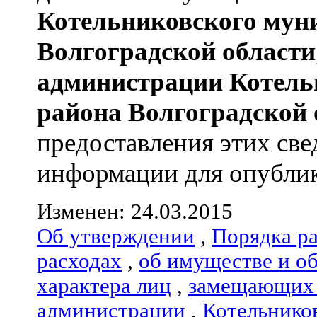
Котельниковского мун
Волгоградской области
администрации
Котель
района
Волгоградской 
предоставления этих све
информации для опублик
Изменен: 24.03.2015
Об утверждении
,
Порядка р
расходах
,
об имуществе и о
характера лиц
,
замещающих 
администрации
,
Котельнико