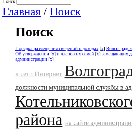
Поиск
Главная
/
Поиск
Поиск
Порядка размещения сведений о доходах
[
x
]
Волгоградск
Об утверждении
[
x
]
и членов их семей
[
x
]
замещающих д
администрации
[
x
]
Волгоград
в сети Интернет
должности муниципальной службы в а
Котельниковског
района
на сайте администраци