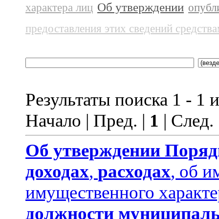
Об утверждении
характера лиц
опубл
предоставления этих сведений средств
Результаты поиска 1 - 1 и
Начало | Пред. |
1
| След.
Об утверждении
Поряд
доходах
,
расходах
, об и
имущественного характе
должности муниципаль