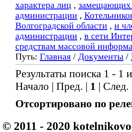
характера лиц
,
замещающих 
администрации
,
Котельнико
Волгоградской области
,
и чл
администрации
,
в сети Инте
средствам массовой информ
Путь:
Главная
/
Документы
/
Результаты поиска 1 - 1 и
Начало | Пред. |
1
| След.
Отсортировано по реле
© 2011 - 2020 kotelnikovo