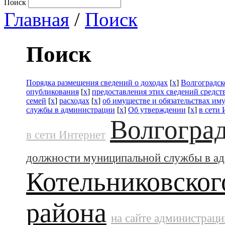
Поиск
Главная
/
Поиск
Поиск
Порядка размещения сведений о доходах
[
x
]
Волгоградск
опубликования
[
x
]
предоставления этих сведений средс
семей
[
x
]
расходах
[
x
]
об имуществе и обязательствах им
службы в администрации
[
x
]
Об утверждении
[
x
]
в сети
Волгоград
в сети Интернет
должности муниципальной службы в а
Котельниковског
района
на сайте администраци