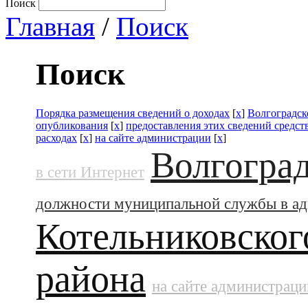
Поиск
Главная
/
Поиск
Поиск
Порядка размещения сведений о доходах
[
x
]
Волгоградск
опубликования
[
x
]
предоставления этих сведений средс
расходах
[
x
]
на сайте администрации
[
x
]
Волгоград
в сети Интернет
должности муниципальной службы в а
Котельниковског
района
на сайте администраци