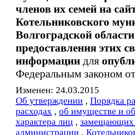
членов их семей
на сай
Котельниковского мун
Волгоградской области
предоставления этих с
информации
для
опубл
Федеральным законом от 0
Изменен: 24.03.2015
Об утверждении
,
Порядка р
расходах
,
об имуществе и о
характера лиц
,
замещающих 
администрации
,
Котельнико