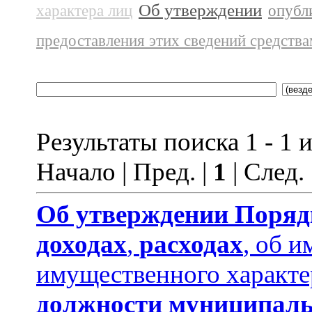
Об утверждении
характера лиц
опубл
предоставления этих сведений средств
Результаты поиска 1 - 1 и
Начало | Пред. |
1
| След.
Об утверждении
Поряд
доходах
,
расходах
, об и
имущественного характе
должности муниципаль