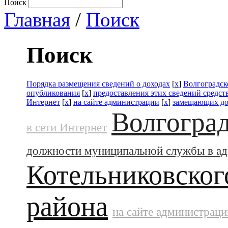
Поиск
Главная
/
Поиск
Поиск
Порядка размещения сведений о доходах
[
x
]
Волгоградск
опубликования
[
x
]
предоставления этих сведений средс
Интернет
[
x
]
на сайте администрации
[
x
]
замещающих до
Волгоград
в сети Интернет
должности муниципальной службы в а
Котельниковског
района
на сайте администраци