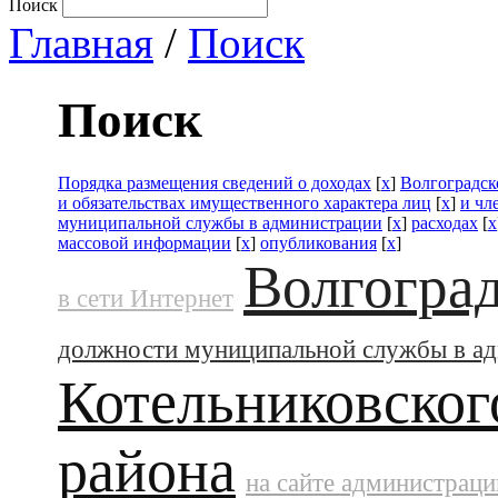
Поиск
Главная
/
Поиск
Поиск
Порядка размещения сведений о доходах
[
x
]
Волгоградск
и обязательствах имущественного характера лиц
[
x
]
и чл
муниципальной службы в администрации
[
x
]
расходах
[
x
массовой информации
[
x
]
опубликования
[
x
]
Волгоград
в сети Интернет
должности муниципальной службы в а
Котельниковског
района
на сайте администраци