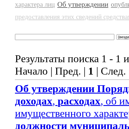
Об утверждении
характера лиц
опубл
предоставления этих сведений средств
Результаты поиска 1 - 1 и
Начало | Пред. |
1
| След.
Об утверждении
Поряд
доходах
,
расходах
, об и
имущественного характе
должности муниципаль