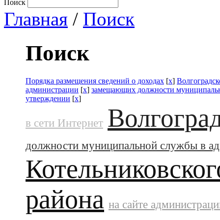
Поиск
Главная
/
Поиск
Поиск
Порядка размещения сведений о доходах
[
x
]
Волгоградск
администрации
[
x
]
замещающих должности муниципальн
утверждении
[
x
]
Волгоград
в сети Интернет
должности муниципальной службы в а
Котельниковског
района
на сайте администраци