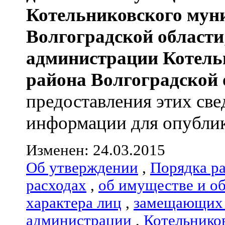
Котельниковского мун
Волгоградской области
администрации
Котель
района
Волгоградской 
предоставления этих све
информации для опублико
Изменен: 24.03.2015
Об утверждении
,
Порядка р
расходах
,
об имуществе и о
характера лиц
,
замещающих 
администрации
,
Котельнико