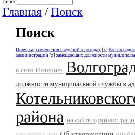
Поиск
Главная
/
Поиск
Поиск
Порядка размещения сведений о доходах
[
x
]
Волгоградск
администрации
[
x
]
замещающих должности муниципальн
Волгоград
в сети Интернет
должности муниципальной службы в а
Котельниковског
района
на сайте администраци
Об утверждении
характера лиц
опубл