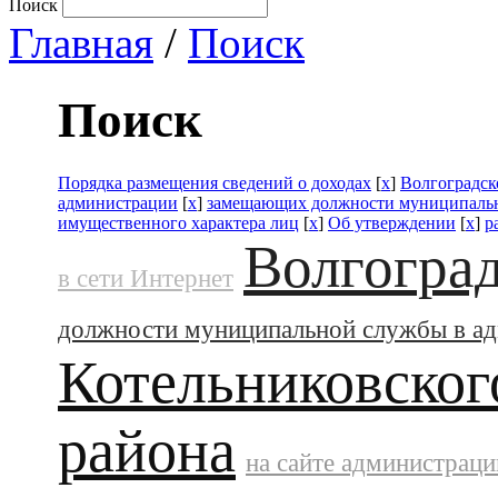
Поиск
Главная
/
Поиск
Поиск
Порядка размещения сведений о доходах
[
x
]
Волгоградск
администрации
[
x
]
замещающих должности муниципальн
имущественного характера лиц
[
x
]
Об утверждении
[
x
]
р
Волгоград
в сети Интернет
должности муниципальной службы в а
Котельниковског
района
на сайте администраци