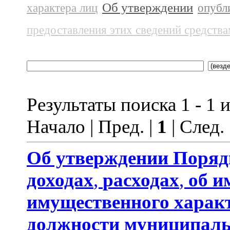
Об утверждении
характера лиц
опубл
предоставления этих сведений средств
Результаты поиска 1 - 1 и
Начало | Пред. |
1
| След.
Об утверждении
Поряд
доходах
,
расходах
,
об и
имущественного харак
должности муниципаль