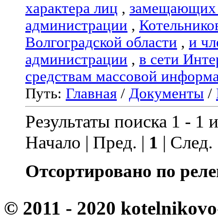
характера лиц
,
замещающих 
администрации
,
Котельнико
Волгоградской области
,
и чл
администрации
,
в сети Инте
средствам массовой информ
Путь:
Главная
/
Документы
/
Результаты поиска 1 - 1 и
Начало | Пред. |
1
| След.
Отсортировано по реле
© 2011 - 2020 kotelnikovo