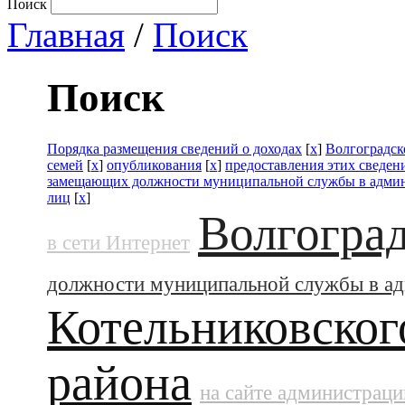
Поиск
Главная
/
Поиск
Поиск
Порядка размещения сведений о доходах
[
x
]
Волгоградск
семей
[
x
]
опубликования
[
x
]
предоставления этих сведе
замещающих должности муниципальной службы в адми
лиц
[
x
]
Волгоград
в сети Интернет
должности муниципальной службы в а
Котельниковског
района
на сайте администраци