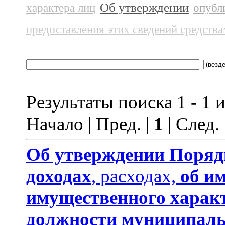
Об утверждении
характера лиц
опубл
предоставления этих сведений средств
Результаты поиска 1 - 1 и
Начало | Пред. |
1
| След.
Об утверждении
Поряд
доходах
, расходах,
об и
имущественного харак
должности муниципаль