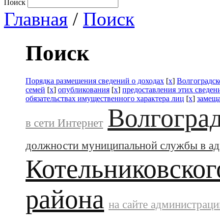
Поиск
Главная
/
Поиск
Поиск
Порядка размещения сведений о доходах
[
x
]
Волгоградск
семей
[
x
]
опубликования
[
x
]
предоставления этих сведе
обязательствах имущественного характера лиц
[
x
]
замещ
Волгоград
в сети Интернет
должности муниципальной службы в а
Котельниковског
района
на сайте администраци