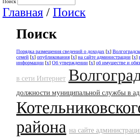
Поиск
Главная
/
Поиск
Поиск
Порядка размещения сведений о доходах
[
x
]
Волгоградск
семей
[
x
]
опубликования
[
x
]
на сайте администрации
[
x
]
информации
[
x
]
Об утверждении
[
x
]
об имуществе и обя
Волгоград
в сети Интернет
должности муниципальной службы в а
Котельниковског
района
на сайте администраци