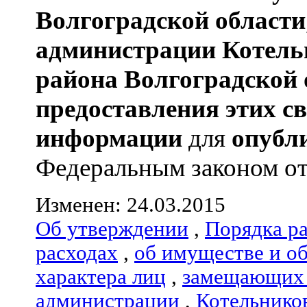
Волгоградской области
администрации
Котель
района
Волгоградской 
предоставления этих с
информации
для
опубл
Федеральным законом от 0
Изменен: 24.03.2015
Об утверждении
,
Порядка р
расходах
,
об имуществе и о
характера лиц
,
замещающих 
администрации
,
Котельнико