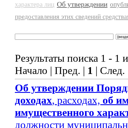
Об утверждении
характера лиц
опубл
предоставления этих сведений средств
Результаты поиска 1 - 1 и
Начало | Пред. |
1
| След.
Об утверждении
Поряд
доходах
, расходах,
об и
имущественного харак
должности муниципальн