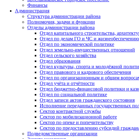
Финансы
Администрация
Структура администрации района
Полномочия, задачи и функции
Отделы администрации района
Отдел капитального строительства, архитек
Отдел по делам ГО и ЧС и жизнеобеспечению
Отдел по экономической политике
Отдел земельно-имущественных отношений
Отдел сельского хозяйства
Отдел образования
Отдел культуры, спорта и молодёжной полит
Отдел правового и кадрового обеспечения
Отдел по организационным и общим вопроса
Отдел учёта и отчётности
Отдел бюджетно-финансовой политики и казн
Отдел по социальной политике
Отдел записи актов гражданского состояния
Исполнение переданных государственных по
Сектор контрактной службы
Сектор по мобилизационной работе
Сектор по опеке и попечительству
Сектор по предоставлению субсидий гражда
Подведомственные организации