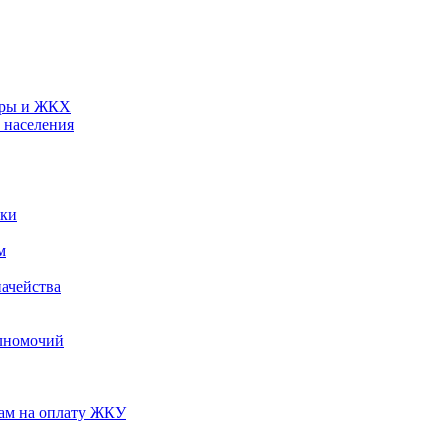
туры и ЖКХ
 населения
ики
м
ачейства
лномочий
нам на оплату ЖКУ