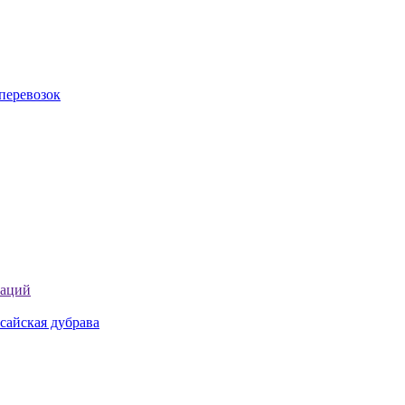
перевозок
таций
сайская дубрава