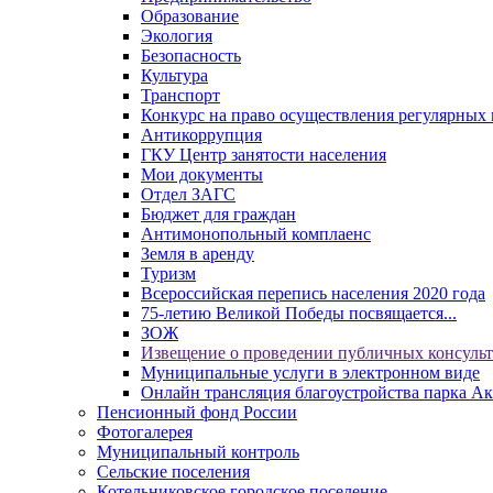
Образование
Экология
Безопасность
Культура
Транспорт
Конкурс на право осуществления регулярных 
Антикоррупция
ГКУ Центр занятости населения
Мои документы
Отдел ЗАГС
Бюджет для граждан
Антимонопольный комплаенс
Земля в аренду
Туризм
Всероссийская перепись населения 2020 года
75-летию Великой Победы посвящается...
ЗОЖ
Извещение о проведении публичных консуль
Муниципальные услуги в электронном виде
Онлайн трансляция благоустройства парка Ак
Пенсионный фонд России
Фотогалерея
Муниципальный контроль
Сельские поселения
Котельниковское городское поселение