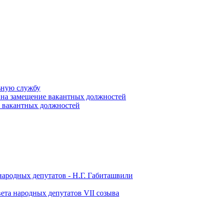
ьную службу
 на замещение вакантных должностей
е вакантных должностей
народных депутатов - Н.Г. Габиташвили
ета народных депутатов VII созыва