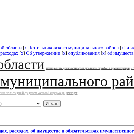
ой области
[
x
]
Котельниковского муниципального района
[
x
]
и ч
]
расходах
[
x
]
Об утверждении
[
x
]
опубликования
[
x
]
об имуществ
области
замещающих должности муниципальной службы в администрации
и 
 муниципального ра
ения этих сведений средствам массовой информации
расходах
дах
,
расходах
,
об имуществе и обязательствах имущественног