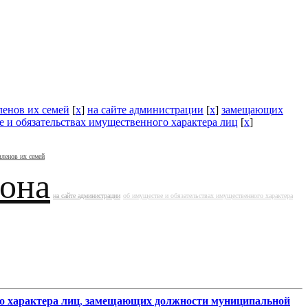
ленов их семей
[
x
]
на сайте администрации
[
x
]
замещающих
е и обязательствах имущественного характера лиц
[
x
]
членов их семей
йона
на сайте администрации
об имуществе и обязательствах имущественного характера
о характера лиц
,
замещающих должности муниципальной