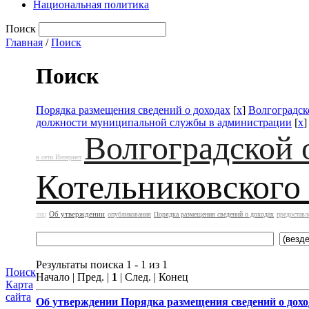
Национальная политика
Поиск
Главная
/
Поиск
Поиск
Порядка размещения сведений о доходах
[
x
]
Волгоградск
должности муниципальной службы в администрации
[
x
Волгоградской 
в сети Интернет
Котельниковского
Об утверждении
лиц
опубликования
Порядка размещения сведений о доходах
предоставл
Результаты поиска 1 - 1 из 1
Поиск
Начало | Пред. |
1
| След. | Конец
Карта
сайта
Об утверждении
Порядка размещения сведений о дохо