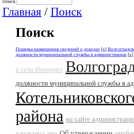
Поиск
Главная
/
Поиск
Поиск
Порядка размещения сведений о доходах
[
x
]
Волгоградск
должности муниципальной службы в администрации
[
x
Волгоград
в сети Интернет
должности муниципальной службы в а
Котельниковског
района
на сайте администраци
Об утверждении
характера лиц
опубл