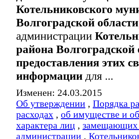
Котельниковского мун
Волгоградской области
администрации
Котельн
района
Волгоградской 
предоставления этих с
информации
для ...
Изменен: 24.03.2015
Об утверждении
,
Порядка р
расходах
,
об имуществе и о
характера лиц
,
замещающих 
администрации
,
Котельнико