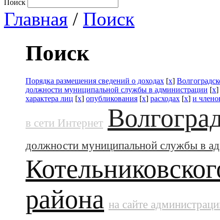
Поиск
Главная
/
Поиск
Поиск
Порядка размещения сведений о доходах
[
x
]
Волгоградск
должности муниципальной службы в администрации
[
x
характера лиц
[
x
]
опубликования
[
x
]
расходах
[
x
]
и члено
Волгоград
в сети Интернет
должности муниципальной службы в а
Котельниковског
района
на сайте администраци