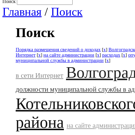
Поиск
Главная
/
Поиск
Поиск
Порядка размещения сведений о доходах
[
x
]
Волгоградск
Интернет
[
x
]
на сайте администрации
[
x
]
расходах
[
x
]
оп
муниципальной службы в администрации
[
x
]
Волгоград
в сети Интернет
должности муниципальной службы в а
Котельниковског
района
на сайте администраци