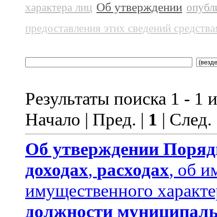
Об утверждении
характера лиц
опубл
предоставления этих сведений средств
Результаты поиска 1 - 1 и
Начало | Пред. |
1
| След.
Об утверждении
Поряд
доходах
,
расходах
, об и
имущественного характе
должности муниципаль