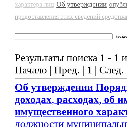
Об утверждении
характера лиц
опубл
предоставления этих сведений средств
Результаты поиска 1 - 1 и
Начало | Пред. |
1
| След.
Об утверждении
Поряд
доходах
,
расходах
,
об и
имущественного харак
должности муниципальн