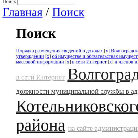
Поиск
Главная
/
Поиск
Поиск
Порядка размещения сведений о доходах
[
x
]
Волгоградск
утверждении
[
x
]
об имуществе и обязательствах имущест
массовой информации
[
x
]
в сети Интернет
[
x
]
и членов и
Волгоград
в сети Интернет
должности муниципальной службы в а
Котельниковског
района
на сайте администраци