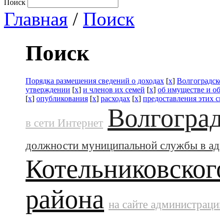
Поиск
Главная
/
Поиск
Поиск
Порядка размещения сведений о доходах
[
x
]
Волгоградск
утверждении
[
x
]
и членов их семей
[
x
]
об имуществе и о
[
x
]
опубликования
[
x
]
расходах
[
x
]
предоставления этих 
Волгоград
в сети Интернет
должности муниципальной службы в а
Котельниковског
района
на сайте администраци