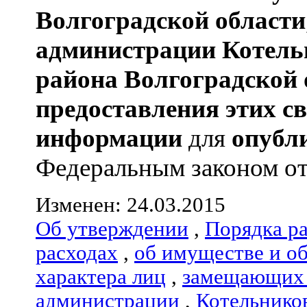
Волгоградской области
администрации
Котель
района
Волгоградской 
предоставления этих с
информации
для
опубл
Федеральным законом от 0
Изменен: 24.03.2015
Об утверждении
,
Порядка р
расходах
,
об имуществе и о
характера лиц
,
замещающих 
администрации
,
Котельнико