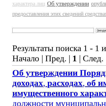
Об утверждении
характера лиц
опубл
предоставления этих сведений средств
Результаты поиска 1 - 1 и
Начало | Пред. |
1
| След.
Об утверждении
Поряд
доходах
,
расходах
,
об и
имущественного харак
должности муниципальн