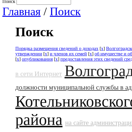
Поиск
Главная
/
Поиск
Поиск
Порядка размещения сведений о доходах
[
x
]
Волгоградск
утверждении
[
x
]
и членов их семей
[
x
]
об имуществе и о
[
x
]
опубликования
[
x
]
предоставления этих сведений ср
Волгоград
в сети Интернет
должности муниципальной службы в а
Котельниковског
района
на сайте администраци