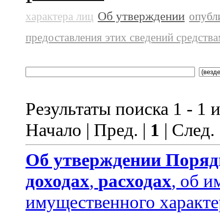
Об утверждении
характера лиц
опубл
предоставления этих сведений средств
Результаты поиска 1 - 1 и
Начало | Пред. |
1
| След.
Об утверждении
Поряд
доходах
,
расходах
, об и
имущественного характе