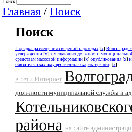
Поиск
Главная
/
Поиск
Поиск
Порядка размещения сведений о доходах
[
x
]
Волгоградск
утверждении
[
x
]
замещающих должности муниципальной
средствам массовой информации
[
x
]
опубликования
[
x
]
н
обязательствах имущественного характера лиц
[
x
]
Волгоград
в сети Интернет
должности муниципальной службы в а
Котельниковског
района
на сайте администраци