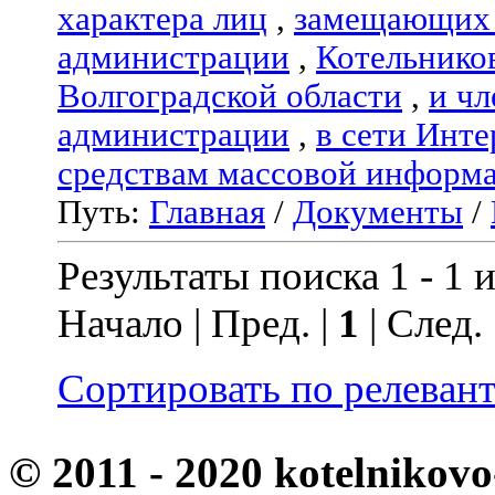
характера лиц
,
замещающих 
администрации
,
Котельнико
Волгоградской области
,
и чл
администрации
,
в сети Инте
средствам массовой информ
Путь:
Главная
/
Документы
/
Результаты поиска 1 - 1 и
Начало | Пред. |
1
| След.
Сортировать по релеван
© 2011 - 2020 kotelnikovo