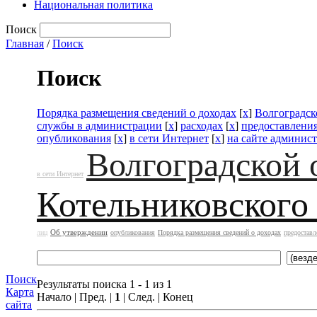
Национальная политика
Поиск
Главная
/
Поиск
Поиск
Порядка размещения сведений о доходах
[
x
]
Волгоградск
службы в администрации
[
x
]
расходах
[
x
]
предоставлени
опубликования
[
x
]
в сети Интернет
[
x
]
на сайте админис
Волгоградской 
в сети Интернет
Котельниковского
Об утверждении
лиц
опубликования
Порядка размещения сведений о доходах
предоставл
Поиск
Результаты поиска 1 - 1 из 1
Карта
Начало | Пред. |
1
| След. | Конец
сайта