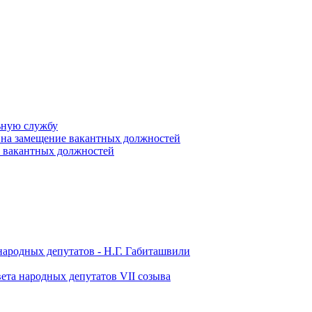
ьную службу
 на замещение вакантных должностей
е вакантных должностей
народных депутатов - Н.Г. Габиташвили
ета народных депутатов VII созыва