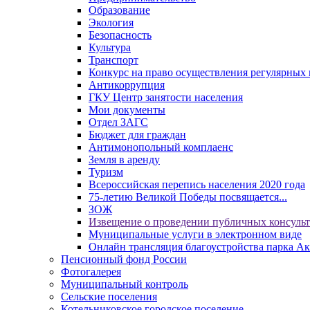
Образование
Экология
Безопасность
Культура
Транспорт
Конкурс на право осуществления регулярных 
Антикоррупция
ГКУ Центр занятости населения
Мои документы
Отдел ЗАГС
Бюджет для граждан
Антимонопольный комплаенс
Земля в аренду
Туризм
Всероссийская перепись населения 2020 года
75-летию Великой Победы посвящается...
ЗОЖ
Извещение о проведении публичных консуль
Муниципальные услуги в электронном виде
Онлайн трансляция благоустройства парка Ак
Пенсионный фонд России
Фотогалерея
Муниципальный контроль
Сельские поселения
Котельниковское городское поселение