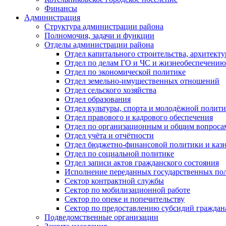
Финансы
Администрация
Структура администрации района
Полномочия, задачи и функции
Отделы администрации района
Отдел капитального строительства, архитек
Отдел по делам ГО и ЧС и жизнеобеспечению
Отдел по экономической политике
Отдел земельно-имущественных отношений
Отдел сельского хозяйства
Отдел образования
Отдел культуры, спорта и молодёжной полит
Отдел правового и кадрового обеспечения
Отдел по организационным и общим вопроса
Отдел учёта и отчётности
Отдел бюджетно-финансовой политики и казн
Отдел по социальной политике
Отдел записи актов гражданского состояния
Исполнение переданных государственных по
Сектор контрактной службы
Сектор по мобилизационной работе
Сектор по опеке и попечительству
Сектор по предоставлению субсидий гражда
Подведомственные организации