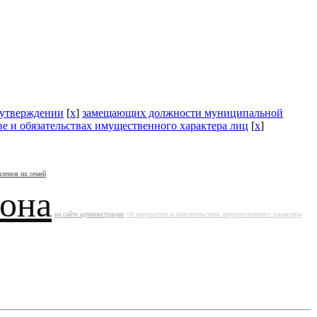
утверждении
[
x
]
замещающих должности муниципальной
е и обязательствах имущественного характера лиц
[
x
]
членов их семей
йона
на сайте администрации
об имуществе и обязательствах имущественного характера