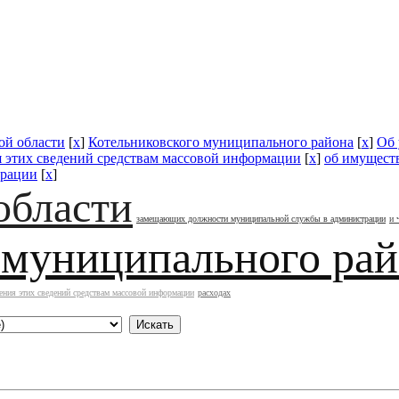
ой области
[
x
]
Котельниковского муниципального района
[
x
]
Об 
я этих сведений средствам массовой информации
[
x
]
об имуществ
трации
[
x
]
области
замещающих должности муниципальной службы в администрации
и 
 муниципального ра
ения этих сведений средствам массовой информации
расходах