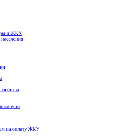
туры и ЖКХ
 населения
ики
м
ачейства
лномочий
нам на оплату ЖКУ