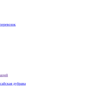
перевозок
таций
сайская дубрава