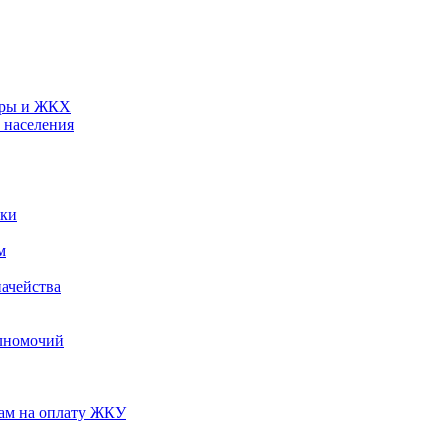
туры и ЖКХ
 населения
ики
м
ачейства
лномочий
нам на оплату ЖКУ