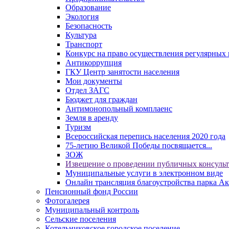
Образование
Экология
Безопасность
Культура
Транспорт
Конкурс на право осуществления регулярных 
Антикоррупция
ГКУ Центр занятости населения
Мои документы
Отдел ЗАГС
Бюджет для граждан
Антимонопольный комплаенс
Земля в аренду
Туризм
Всероссийская перепись населения 2020 года
75-летию Великой Победы посвящается...
ЗОЖ
Извещение о проведении публичных консуль
Муниципальные услуги в электронном виде
Онлайн трансляция благоустройства парка Ак
Пенсионный фонд России
Фотогалерея
Муниципальный контроль
Сельские поселения
Котельниковское городское поселение