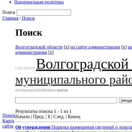
Национальная политика
Поиск
Главная
/
Поиск
Поиск
Волгоградской области
[
x
]
на сайте администрации
[
x
]
р
администрации
[
x
]
Волгоградской
в сети Интернет
муниципального рай
средствам массовой информации
расходах
Результаты поиска 1 - 1 из 1
Поиск
Начало | Пред. |
1
| След. | Конец
Карта
сайта
Об утверждении
Порядка размещения сведений о доход