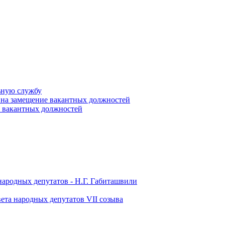
ьную службу
 на замещение вакантных должностей
е вакантных должностей
народных депутатов - Н.Г. Габиташвили
ета народных депутатов VII созыва