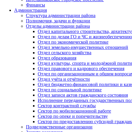
Финансы
Администрация
Структура администрации района
Полномочия, задачи и функции
Отделы администрации района
Отдел капитального строительства, архитек
Отдел по делам ГО и ЧС и жизнеобеспечению
Отдел по экономической политике
Отдел земельно-имущественных отношений
Отдел сельского хозяйства
Отдел образования
Отдел культуры, спорта и молодёжной полит
Отдел правового и кадрового обеспечения
Отдел по организационным и общим вопроса
Отдел учёта и отчётности
Отдел бюджетно-финансовой политики и казн
Отдел по социальной политике
Отдел записи актов гражданского состояния
Исполнение переданных государственных по
Сектор контрактной службы
Сектор по мобилизационной работе
Сектор по опеке и попечительству
Сектор по предоставлению субсидий гражда
Подведомственные организации