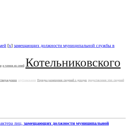
мей
[
x
]
замещающих должности муниципальной службы в
Котельниковского
ии
и членов их семей
утверждении
опубликования
Порядка размещения сведений о доходах
предоставления этих сведений
рактера лиц,
замещающих должности муниципальной