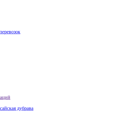
перевозок
таций
сайская дубрава