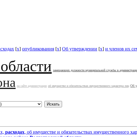
асходах
[
x
]
опубликования
[
x
]
Об утверждении
[
x
]
и членов их се
 области
замещающих должности муниципальной службы в администрац
она
Об 
на сайте администрации
об имуществе и обязательствах имущественного характера лиц
ах,
расходах
, об имуществе и обязательствах имущественного ха