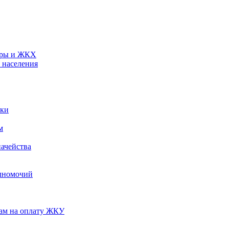
туры и ЖКХ
 населения
ики
м
ачейства
лномочий
нам на оплату ЖКУ