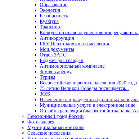
Образование
Экология
Безопасность
Культура
Транспорт
Конкурс на право осуществления регулярных 
Антикоррупция
ГКУ Центр занятости населения
Мои документы
Отдел ЗАГС
Бюджет для граждан
Антимонопольный комплаенс
Земля в аренду
Туризм
Всероссийская перепись населения 2020 года
75-летию Великой Победы посвящается...
ЗОЖ
Извещение о проведении публичных консуль
Муниципальные услуги в электронном виде
Онлайн трансляция благоустройства парка Ак
Пенсионный фонд России
Фотогалерея
Муниципальный контроль
Сельские поселения
Котельниковское городское поселение