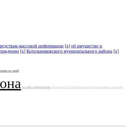
средствам массовой информации
[
x
]
об имуществе и
верждении
[
x
]
Котельниковского муниципального района
[
x
]
членов их семей
йона
на сайте администрации
об имуществе и обязательствах имущественного характера