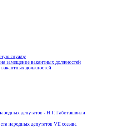
ьную службу
 на замещение вакантных должностей
е вакантных должностей
народных депутатов - Н.Г. Габиташвили
ета народных депутатов VII созыва