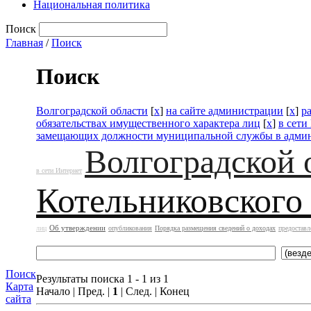
Национальная политика
Поиск
Главная
/
Поиск
Поиск
Волгоградской области
[
x
]
на сайте администрации
[
x
]
р
обязательствах имущественного характера лиц
[
x
]
в сети
замещающих должности муниципальной службы в адми
Волгоградской 
в сети Интернет
Котельниковского
Об утверждении
лиц
опубликования
Порядка размещения сведений о доходах
предоставл
Поиск
Результаты поиска 1 - 1 из 1
Карта
Начало | Пред. |
1
| След. | Конец
сайта