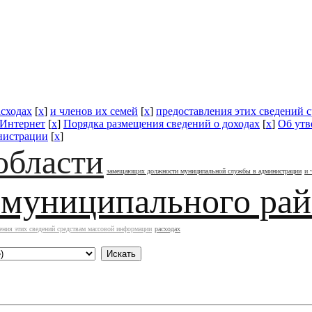
асходах
[
x
]
и членов их семей
[
x
]
предоставления этих сведений 
 Интернет
[
x
]
Порядка размещения сведений о доходах
[
x
]
Об ут
нистрации
[
x
]
области
замещающих должности муниципальной службы в администрации
и 
 муниципального ра
ения этих сведений средствам массовой информации
расходах