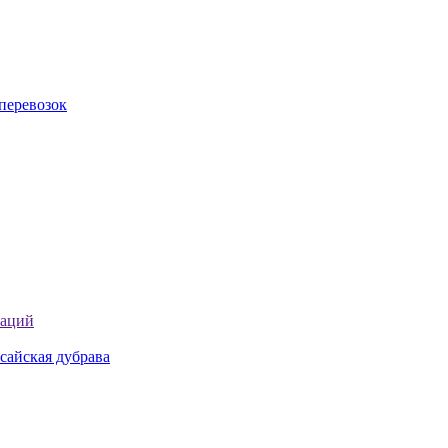
перевозок
таций
сайская дубрава