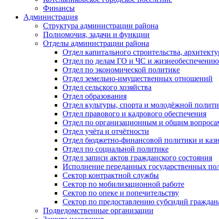
Финансы
Администрация
Структура администрации района
Полномочия, задачи и функции
Отделы администрации района
Отдел капитального строительства, архитек
Отдел по делам ГО и ЧС и жизнеобеспечению
Отдел по экономической политике
Отдел земельно-имущественных отношений
Отдел сельского хозяйства
Отдел образования
Отдел культуры, спорта и молодёжной полит
Отдел правового и кадрового обеспечения
Отдел по организационным и общим вопроса
Отдел учёта и отчётности
Отдел бюджетно-финансовой политики и казн
Отдел по социальной политике
Отдел записи актов гражданского состояния
Исполнение переданных государственных по
Сектор контрактной службы
Сектор по мобилизационной работе
Сектор по опеке и попечительству
Сектор по предоставлению субсидий гражда
Подведомственные организации