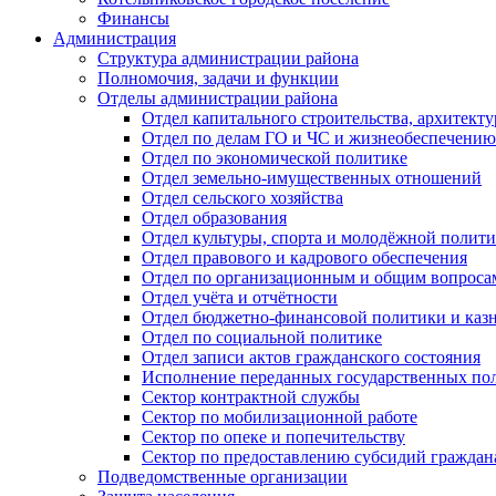
Финансы
Администрация
Структура администрации района
Полномочия, задачи и функции
Отделы администрации района
Отдел капитального строительства, архитек
Отдел по делам ГО и ЧС и жизнеобеспечению
Отдел по экономической политике
Отдел земельно-имущественных отношений
Отдел сельского хозяйства
Отдел образования
Отдел культуры, спорта и молодёжной полит
Отдел правового и кадрового обеспечения
Отдел по организационным и общим вопроса
Отдел учёта и отчётности
Отдел бюджетно-финансовой политики и казн
Отдел по социальной политике
Отдел записи актов гражданского состояния
Исполнение переданных государственных по
Сектор контрактной службы
Сектор по мобилизационной работе
Сектор по опеке и попечительству
Сектор по предоставлению субсидий гражда
Подведомственные организации