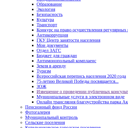
Образование
Экология
Безопасность
Культура
Транспорт
Конкурс на право осуществления регулярных 
Антикоррупция
ГКУ Центр занятости населения
Мои документы
Отдел ЗАГС
Бюджет для граждан
Антимонопольный комплаенс
Земля в аренду
Туризм
Всероссийская перепись населения 2020 года
75-летию Великой Победы посвящается...
ЗОЖ
Извещение о проведении публичных консуль
Муниципальные услуги в электронном виде
Онлайн трансляция благоустройства парка Ак
Пенсионный фонд России
Фотогалерея
Муниципальный контроль
Сельские поселения
Котельниковское городское поселение