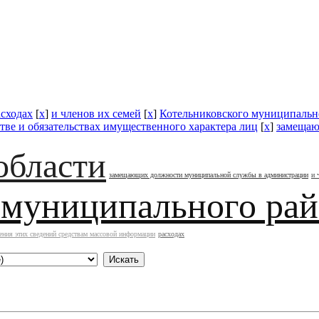
асходах
[
x
]
и членов их семей
[
x
]
Котельниковского муниципальн
тве и обязательствах имущественного характера лиц
[
x
]
замещаю
области
замещающих должности муниципальной службы в администрации
и 
 муниципального ра
ения этих сведений средствам массовой информации
расходах