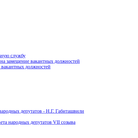
ьную службу
 на замещение вакантных должностей
е вакантных должностей
народных депутатов - Н.Г. Габиташвили
ета народных депутатов VII созыва