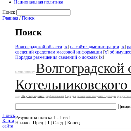
Национальная политика
Поиск
Главная
/
Поиск
Поиск
Волгоградской области
[
x
]
на сайте администрации
[
x
]
р
сведений средствам массовой информации
[
x
]
об имущес
Порядка размещения сведений о доходах
[
x
]
Волгоградской 
в сети Интернет
Котельниковского
Об утверждении
лиц
опубликования
Порядка размещения сведений о доходах
предоставл
Поиск
Результаты поиска 1 - 1 из 1
Карта
Начало | Пред. |
1
| След. | Конец
сайта