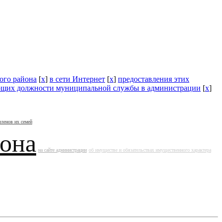
ого района
[
x
]
в сети Интернет
[
x
]
предоставления этих
щих должности муниципальной службы в администрации
[
x
]
членов их семей
йона
на сайте администрации
об имуществе и обязательствах имущественного характера