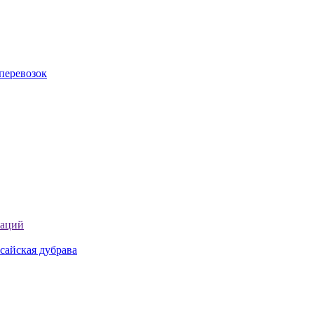
перевозок
таций
сайская дубрава