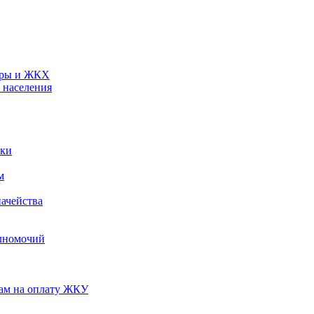
туры и ЖКХ
 населения
ики
м
ачейства
лномочий
нам на оплату ЖКУ