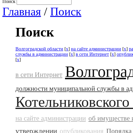
Поиск
Главная
/
Поиск
Поиск
Волгоградской области
[
x
]
на сайте администрации
[
x
]
р
службы в администрации
[
x
]
в сети Интернет
[
x
]
опубли
[
x
]
Волгогра
в сети Интернет
должности муниципальной службы в а
Котельниковского
на сайте администрации
об имуществе 
утверждении
опубликования
Порядка 