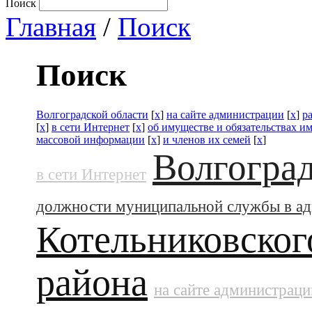
Поиск
Главная
/
Поиск
Поиск
Волгоградской области
[
x
]
на сайте администрации
[
x
]
р
[
x
]
в сети Интернет
[
x
]
об имуществе и обязательствах и
массовой информации
[
x
]
и членов их семей
[
x
]
Волгоград
в сети Интернет
должности муниципальной службы в а
Котельниковског
района
на сайте администраци