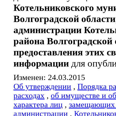
Котельниковского мун
Волгоградской области
администрации
Котель
района
Волгоградской 
предоставления этих с
информации
для опубли
Изменен: 24.03.2015
Об утверждении
,
Порядка р
расходах
,
об имуществе и о
характера лиц
,
замещающих 
администрации
,
Котельнико