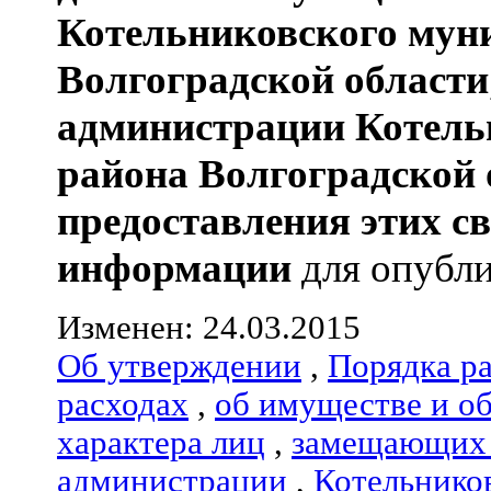
Котельниковского мун
Волгоградской области
администрации
Котель
района
Волгоградской 
предоставления этих с
информации
для опубли
Изменен: 24.03.2015
Об утверждении
,
Порядка р
расходах
,
об имуществе и о
характера лиц
,
замещающих 
администрации
,
Котельнико