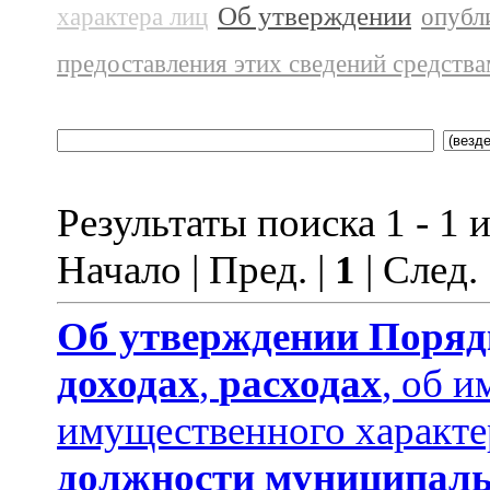
Об утверждении
характера лиц
опубл
предоставления этих сведений средств
Результаты поиска 1 - 1 и
Начало | Пред. |
1
| След.
Об утверждении
Поряд
доходах
,
расходах
, об и
имущественного характе
должности муниципаль