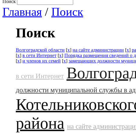
Поиск
Главная
/
Поиск
Поиск
Волгоградской области
[
x
]
на сайте администрации
[
x
]
р
[
x
]
в сети Интернет
[
x
]
Порядка размещения сведений о 
[
x
]
и членов их семей
[
x
]
замещающих должности муници
Волгоград
в сети Интернет
должности муниципальной службы в а
Котельниковског
района
на сайте администраци