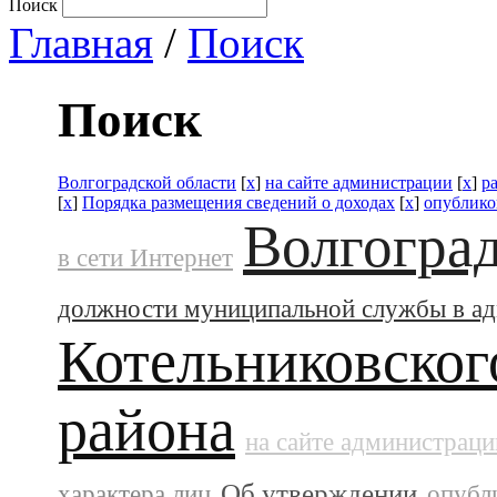
Поиск
Главная
/
Поиск
Поиск
Волгоградской области
[
x
]
на сайте администрации
[
x
]
р
[
x
]
Порядка размещения сведений о доходах
[
x
]
опублико
Волгоград
в сети Интернет
должности муниципальной службы в а
Котельниковског
района
на сайте администраци
Об утверждении
характера лиц
опубл