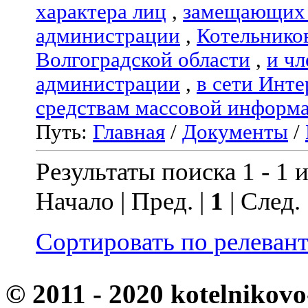
характера лиц
,
замещающих 
администрации
,
Котельнико
Волгоградской области
,
и чл
администрации
,
в сети Инте
средствам массовой информ
Путь:
Главная
/
Документы
/
Результаты поиска 1 - 1 и
Начало | Пред. |
1
| След.
Сортировать по релеван
© 2011 - 2020 kotelnikovo