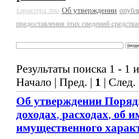
Об утверждении
характера лиц
опубл
предоставления этих сведений средств
Результаты поиска 1 - 1 и
Начало | Пред. |
1
| След.
Об утверждении
Поряд
доходах
,
расходах
,
об и
имущественного харак