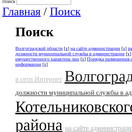
Поиск
Главная
/
Поиск
Поиск
Волгоградской области
[
x
]
на сайте администрации
[
x
]
р
должности муниципальной службы в администрации
[
x
имущественного характера лиц
[
x
]
Порядка размещения с
информации
[
x
]
Волгоград
в сети Интернет
должности муниципальной службы в а
Котельниковског
района
на сайте администраци