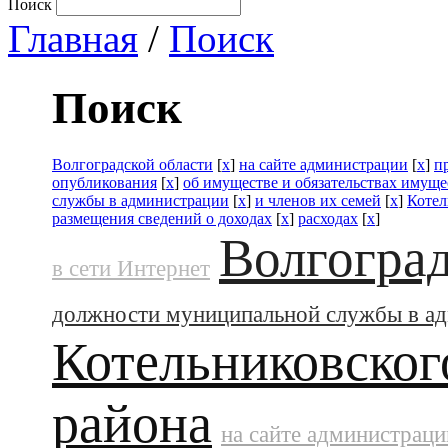
Поиск
Главная
/
Поиск
Поиск
Волгоградской области
[
x
]
на сайте администрации
[
x
]
п
опубликования
[
x
]
об имуществе и обязательствах имуще
службы в администрации
[
x
]
и членов их семей
[
x
]
Котел
размещения сведений о доходах
[
x
]
расходах
[
x
]
Волгоград
в сети Интернет
должности муниципальной службы в а
Котельниковског
района
на сайте администраци