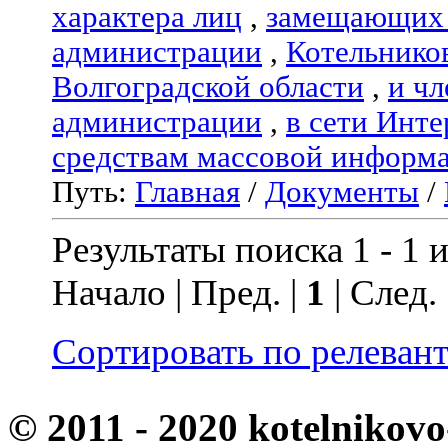
характера лиц
,
замещающих 
администрации
,
Котельнико
Волгоградской области
,
и чл
администрации
,
в сети Инте
средствам массовой информ
Путь:
Главная
/
Документы
/
Результаты поиска 1 - 1 и
Начало | Пред. |
1
| След.
Сортировать по релеван
© 2011 - 2020 kotelnikovo