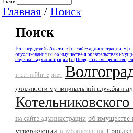
Поиск
Главная
/
Поиск
Поиск
Волгоградской области
[
x
]
на сайте администрации
[
x
]
п
опубликования
[
x
]
об имуществе и обязательствах имуще
службы в администрации
[
x
]
Порядка размещения сведен
Волгогра
в сети Интернет
должности муниципальной службы в а
Котельниковского
на сайте администрации
об имуществе 
утверждении
опубликования
Порядка 