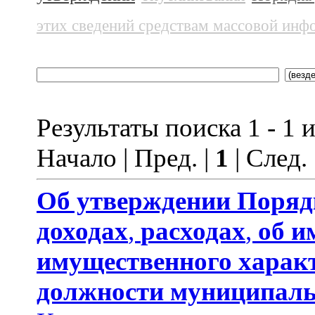
этих сведений средствам массовой инф
Результаты поиска 1 - 1 и
Начало | Пред. |
1
| След.
Об утверждении
Поряд
доходах
,
расходах
,
об и
имущественного харак
должности муниципаль